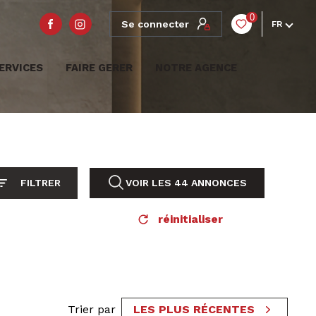
0
Se connecter
FR
ERVICES
FAIRE GERER
NOTRE AGENCE
FILTRER
VOIR LES
44
ANNONCES
réinitialiser
Trier par
LES PLUS RÉCENTES