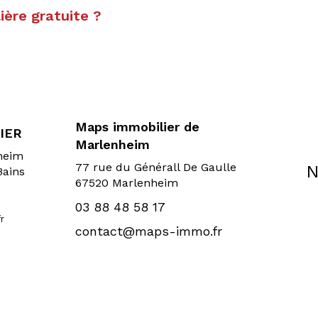
ère gratuite ?
Maps immobilier de
IER
Marlenheim
sheim
77 rue du Générall De Gaulle
N
Bains
67520 Marlenheim
03 88 48 58 17
r
contact@maps-immo.fr