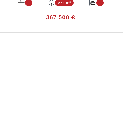
1
853 m²
1
367 500 €
VOIR LE BIEN