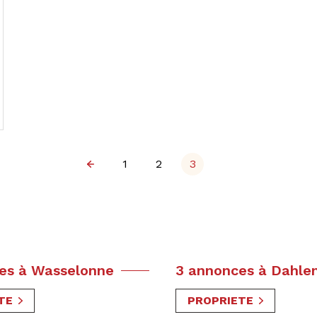
1
2
3
es à Wasselonne
3 annonces à Dahle
TE
PROPRIETE