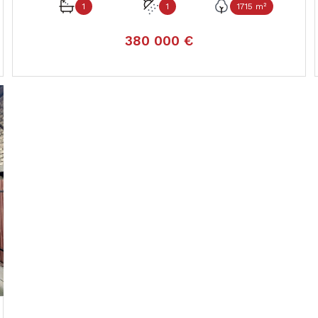
1
1
1715 m²
380 000 €
VOIR LE BIEN