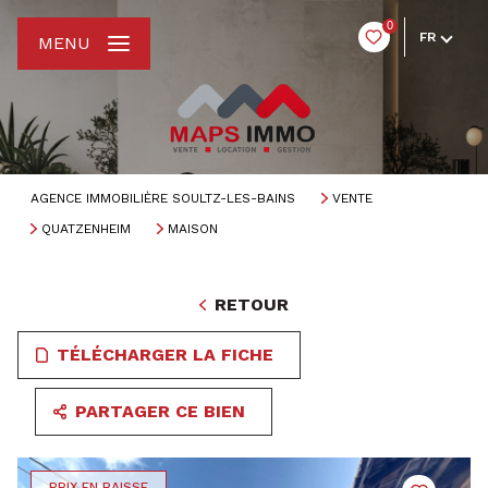
0
FR
MENU
AGENCE IMMOBILIÈRE SOULTZ-LES-BAINS
VENTE
QUATZENHEIM
MAISON
RETOUR
TÉLÉCHARGER LA FICHE
PARTAGER CE BIEN
PRIX EN BAISSE