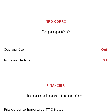
cuisine
8.06 m²
chambre
19.86 m²
salle d'eau
5.64 m²
chambre
19 m²
INFO COPRO
pièce à vivre
38 m²
salon/sejour
22.41 m²
Copropriété
chambre
15.24 m²
chambre
15.36 m²
Copropriété
Oui
Nombre de lots
71
FINANCIER
Informations financières
Prix de vente honoraires TTC inclus