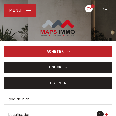
0
FR
MENU
ACHETER
LOUER
De l'ancien
ESTIMER
à l'année
De l'immo pro
Type de bien
1
Localisation