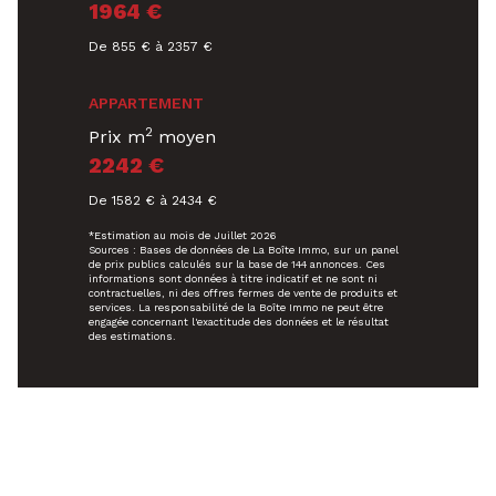
1964 €
De 855 € à 2357 €
APPARTEMENT
2
Prix m
moyen
2242 €
De 1582 € à 2434 €
*Estimation au mois de Juillet 2026
Sources : Bases de données de La Boîte Immo, sur un panel
de prix publics calculés sur la base de 144 annonces. Ces
informations sont données à titre indicatif et ne sont ni
contractuelles, ni des offres fermes de vente de produits et
services. La responsabilité de la Boîte Immo ne peut être
engagée concernant l'exactitude des données et le résultat
des estimations.