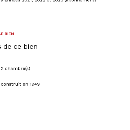
ZENS au 06.73.06.40.97
E BIEN
s de ce bien
2 chambre(s)
construit en 1949