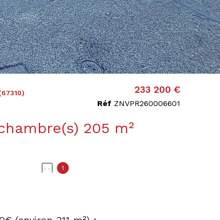
233 200 €
67310)
Réf
ZNVPR260006601
Propriete 7 pièce(s) 2 chambre(s) 205 m²
1