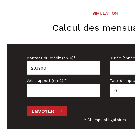
SIMULATION
Calcul des mensua
Montant du crédit (en €)*
Durée (année
Votre apport (en €) *
Taux d'empru
ENVOYER
* Champs obligatoires