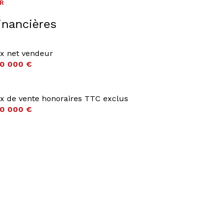
ER
inancières
ix net vendeur
0 000 €
ix de vente honoraires TTC exclus
0 000 €