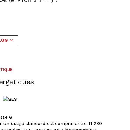
0€ (environ 311 m²) :
LUS
ÉTIQUE
ergetiques
asse G
r un usage standard est compris entre 11 280
les années 2021, 2022 et 2023 (abonnements