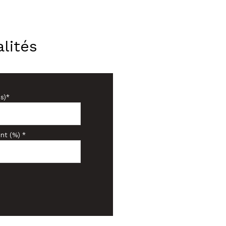
lités
s)*
nt (%) *