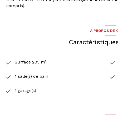
Compteur d’électricité individuel
compris).
Entrée indépendante pour la partie habitation
Pour plus de renseignements, votre contact : Nicolas 
A PROPOS DE C
Caractéristique
Surface 205 m²
1 salle(s) de bain
1 garage(s)