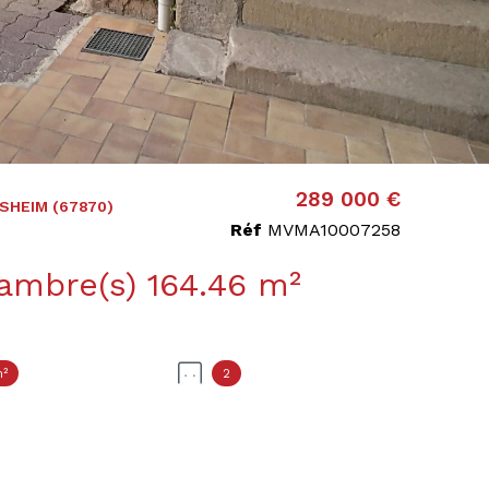
289 000 €
SHEIM (67870)
Réf
MVMA10007258
Maison 7 pièce(s) 5 chambre(s) 164.46 m²
²
2