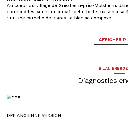
Au coeur du village de Griesheim-près-Molsheim, da
commodités, venez découvrir cette belle maison alsac
Sur une parcelle de 3 ares, le bien se compose :
- Au rez-de-chaussée : une entrée donnant sur un spa
chambre et un wc
- A l'étage : 4 chambres et une salle de bain + wc
AFFICHER P
- Au combles : un grenier accessible par escalier, id
Un caveau en sous-sol et une cave viennent compléter 
L'extérieur comprend un bel espace de 150 m² entière
Une rénovation complète du bien est à prévoir.
Une superbe opportunité, dotée d'un potentiel certain,
BILAN ÉNERG
Pour tout renseignement, votre contact : Raphaël JOST
Diagnostics én
DPE ANCIENNE VERSION