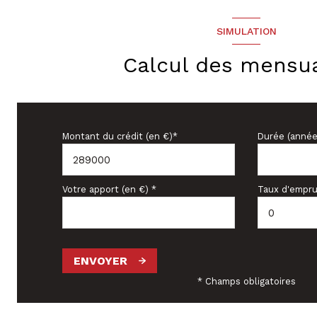
SIMULATION
Calcul des mensua
Montant du crédit (en €)*
Durée (année
Votre apport (en €) *
Taux d'empru
ENVOYER
* Champs obligatoires