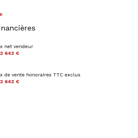
ER
inancières
ix net vendeur
2 642 €
ix de vente honoraires TTC exclus
2 642 €