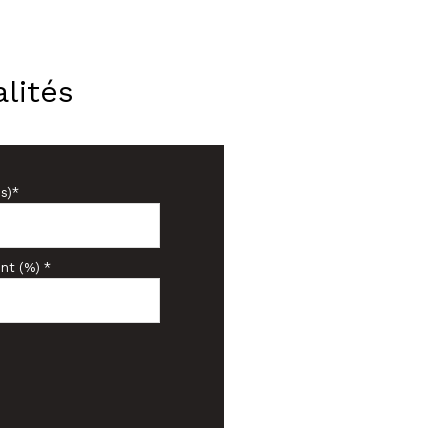
lités
s)*
nt (%) *