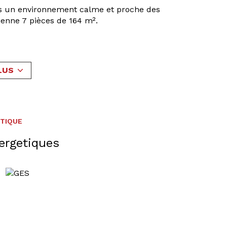
ns un environnement calme et proche des
ienne 7 pièces de 164 m².
cieux salon-séjour, une cuisine séparée, une
LUS
éal pour un projet d'aménagement.
l'habitation.
ment clôturé.
 n'attendant que vous pour être exploité.
ÉTIQUE
 07.88.06.41.30
ergetiques