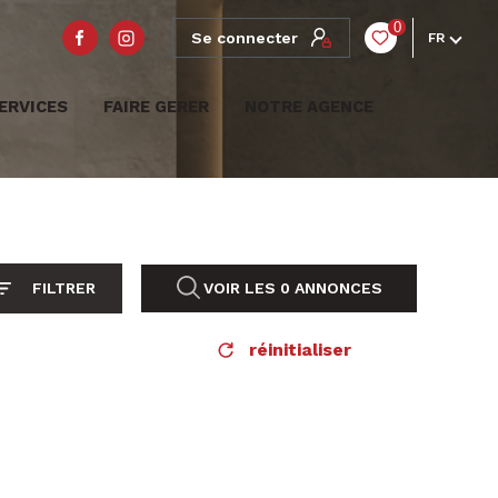
0
Se connecter
FR
ERVICES
FAIRE GERER
NOTRE AGENCE
FILTRER
VOIR LES
0
ANNONCES
réinitialiser