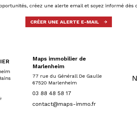
ortunités, créez une alerte email et soyez informé dès 
CRÉER UNE ALERTE E-MAIL
Maps immobilier de
IER
Marlenheim
sheim
77 rue du Générall De Gaulle
N
Bains
67520 Marlenheim
03 88 48 58 17
r
contact@maps-immo.fr