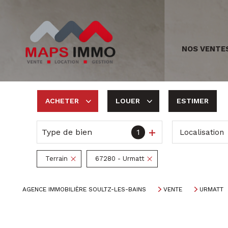
NOS VENTE
ACHETER
LOUER
ESTIMER
Type de bien
1
Localisation
De l'ancien
à l'année
De l'immo pro
Terrain
67280 - Urmatt
AGENCE IMMOBILIÈRE SOULTZ-LES-BAINS
VENTE
URMATT