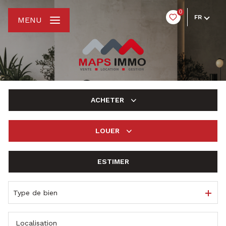
0
FR
MENU
ACHETER
LOUER
De l'ancien
ESTIMER
à l'année
De l'immo pro
Type de bien