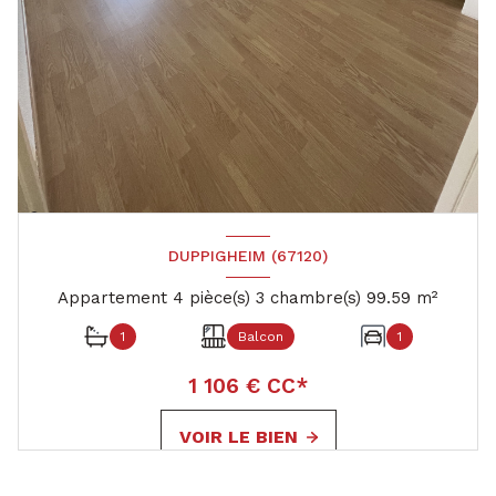
DUPPIGHEIM (67120)
Appartement 4 pièce(s) 3 chambre(s) 99.59 m²
1
Balcon
1
1 106 € CC*
VOIR LE BIEN