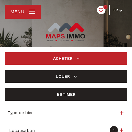
0
FR
MENU
ACHETER
LOUER
De l'ancien
ESTIMER
à l'année
De l'immo pro
Type de bien
1
Localisation