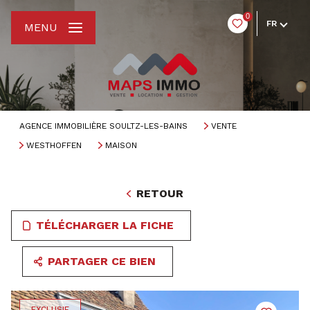
0
FR
MENU
AGENCE IMMOBILIÈRE SOULTZ-LES-BAINS
VENTE
WESTHOFFEN
MAISON
RETOUR
TÉLÉCHARGER LA FICHE
PARTAGER CE BIEN
EXCLUSIF