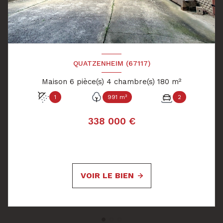
QUATZENHEIM (67117)
Maison 6 pièce(s) 4 chambre(s) 180 m²
1
991 m²
2
338 000 €
VOIR LE BIEN