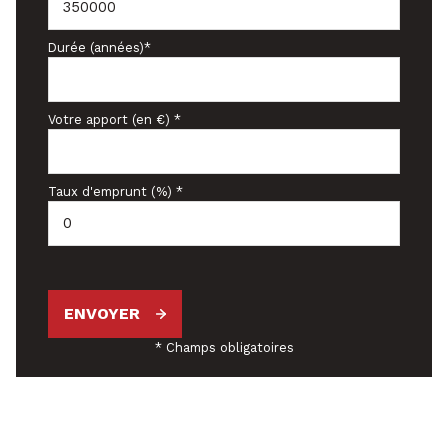
Durée (années)*
Votre apport (en €) *
Taux d'emprunt (%) *
ENVOYER
* Champs obligatoires