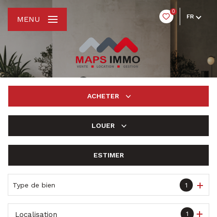
0
FR
MENU
ACHETER
LOUER
De l'ancien
ESTIMER
à l'année
De l'immo pro
Type de bien
1
1
Localisation