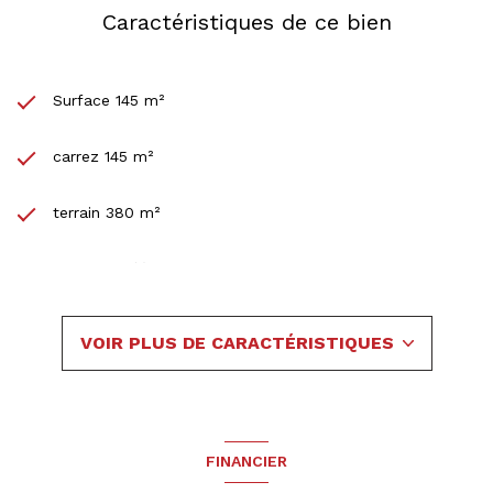
Caractéristiques de ce bien
Surface 145 m²
carrez 145 m²
terrain 380 m²
3 chambre(s)
1 salle(s) de bain
VOIR PLUS DE CARACTÉRISTIQUES
1 salle(s) d'eau
construit en 2015
FINANCIER
cuisine américaine (équipée)