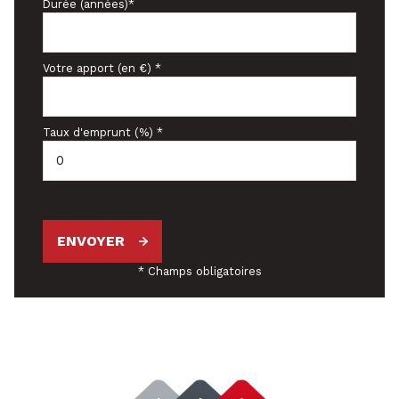
Durée (années)*
Votre apport (en €) *
Taux d'emprunt (%) *
ENVOYER
* Champs obligatoires