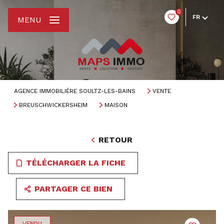
0
FR
MENU
AGENCE IMMOBILIÈRE SOULTZ-LES-BAINS
VENTE
BREUSCHWICKERSHEIM
MAISON
RETOUR
TÉLÉCHARGER LA FICHE
PARTAGER CE BIEN
VENDU