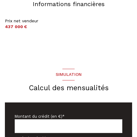
Informations financières
Chauffage central : au sol (pompe à chaleur)
Prix net vendeur
437 000 €
2 parking(s)
exposition Sud
1 côté(s) mitoyen(s)
SIMULATION
3 niveau(x)
Calcul des mensualités
vue JARDIN
terrasse
Montant du crédit (en €)*