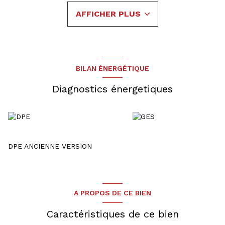
buanderie/débaras.
AFFICHER PLUS
Etage 1 : 4 Chambres dont une avec salle d'eau, une salle de
bains, un wc séparé et de nombreux rangements.
Etage 2 : Grand espace ouvert d'environ 25m2 habitables.
A l'extérieur : Un jardin et lune terrasse.
Chauffage par poêle à granulés et clim réversible dans toute
la maison.
BILAN ÉNERGÉTIQUE
Votre contact pour les visites : Raphaël JOST 07.88.06.41.30
Diagnostics énergetiques
DPE ANCIENNE VERSION
A PROPOS DE CE BIEN
Caractéristiques de ce bien