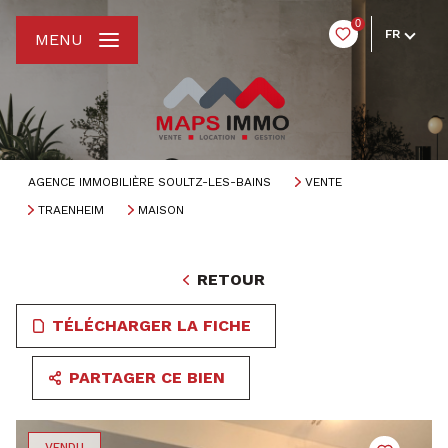
0
FR
MENU
AGENCE IMMOBILIÈRE SOULTZ-LES-BAINS
VENTE
TRAENHEIM
MAISON
RETOUR
TÉLÉCHARGER LA FICHE
PARTAGER CE BIEN
VENDU