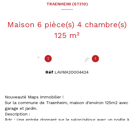
TRAENHEIM (67310)
Maison 6 pièce(s) 4 chambre(s)
125 m²
1
1
Réf
LAVMA20004424
Nouveauté Maps immobilier !
Sur la commune de Traenheim, maison d'environ 125m2 avec
garage et jardin.
Description :
Rdc : Une entrée donnant sur le salon/séjour avec un poêle à
granulés programmable ouvert sur la cuisine entièrement
équipée avec accès jardin, un wc, un garage, un espace