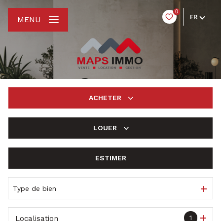
0
FR
MENU
ACHETER
LOUER
De l'ancien
ESTIMER
à l'année
De l'immo pro
Type de bien
1
Localisation