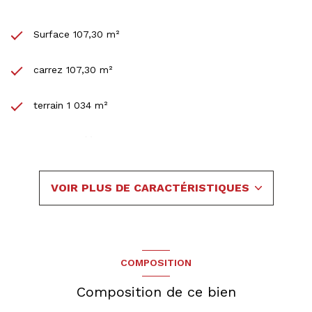
Surface 107,30 m²
carrez 107,30 m²
terrain 1 034 m²
3 chambre(s)
1 salle(s) de bain
VOIR PLUS DE CARACTÉRISTIQUES
1 salle(s) d'eau
construit en 1980
COMPOSITION
cuisine séparée (semi-équipée)
Composition de ce bien