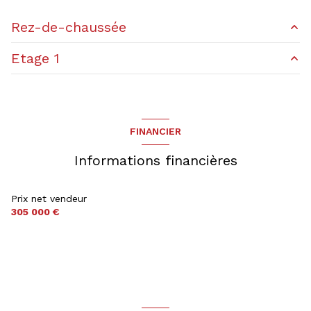
1 garage(s)
Rez-de-chaussée
2 parking(s)
Etage 1
entrée
10.9 m²
exposition Nord-Est
cuisine
11.01 m²
chambre
12.52 m²
3 niveau(x)
salle de bain
5.97 m²
chambre
8.82 m²
FINANCIER
salon/sejour
31.48 m²
chambre
13.2 m²
vue Jardin
Informations financières
salle d'eau
3.28 m²
terrasse
Prix net vendeur
305 000 €