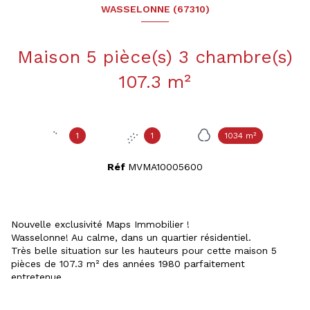
WASSELONNE (67310)
Maison 5 pièce(s) 3 chambre(s)
107.3 m²
1
1
1034 m²
Réf
MVMA10005600
Nouvelle exclusivité Maps Immobilier !
Wasselonne! Au calme, dans un quartier résidentiel.
Très belle situation sur les hauteurs pour cette maison 5
pièces de 107.3 m² des années 1980 parfaitement
entretenue.
Sur un terrain de 10,34 ares, le bien se compose :
- Au rez-de-chaussée : Une entrée desservant une cuisine