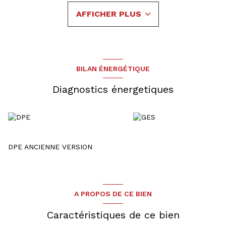
séparée, le salon-séjour agrémenté d'une cheminée et
AFFICHER PLUS
permettant d'accéder à l'extérieur, un wc séparé et une salle
de bain.
- A l'étage : un palier, une salle d'eau, 3 chambres
- Au sous-sol : un garage, un grand espace de stockage et
une pièce supplémentaire (buanderie)
Une allée pavée et un spacieux espace extérieur viennent
BILAN ÉNERGÉTIQUE
compléter l'ensemble.
Le gros œuvre, la toiture et la façade sont en bon état
Diagnostics énergetiques
général.
Des travaux de second œuvre restent à prévoir.
DPE ANCIENNE VERSION
A PROPOS DE CE BIEN
Caractéristiques de ce bien