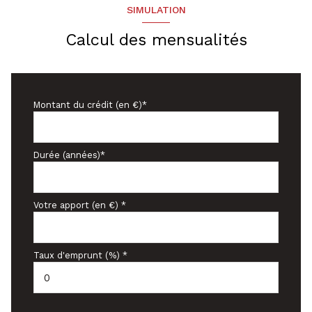
SIMULATION
Calcul des mensualités
Montant du crédit (en €)*
Durée (années)*
Votre apport (en €) *
Taux d'emprunt (%) *