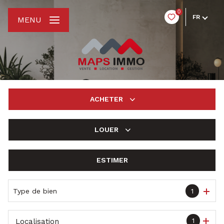
0
FR
MENU
ACHETER
LOUER
De l'ancien
ESTIMER
à l'année
De l'immo pro
Type de bien
1
1
Localisation