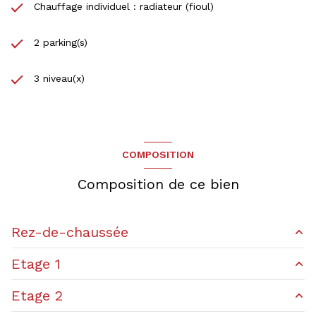
Chauffage individuel : radiateur (fioul)
2 parking(s)
3 niveau(x)
COMPOSITION
Composition de ce bien
Rez-de-chaussée
Etage 1
salon/sejour
24.25 m²
Etage 2
cuisine
11 m²
chambre
16.47 m²