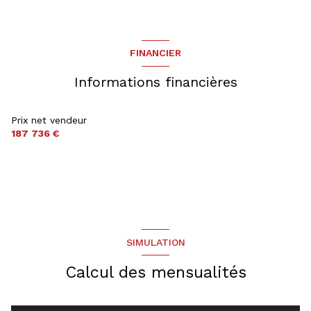
salle d'eau
3.5 m²
chambre
9.92 m²
Combles
25 m²
entrée
3.3 m²
chambre
13.7 m²
FINANCIER
salle de bain
2.6 m²
Informations financières
Palier
8.97 m²
Prix net vendeur
187 736 €
SIMULATION
Calcul des mensualités