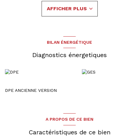
seconde en enfilade, une chambre avec un point d'eau et
AFFICHER PLUS
donnant accès à une salle de bain et wc.
- Sous combles : Un grand espace à aménager avec escalier
existant.
Une cour intérieure, une cave et une grande dépendance
complètent l'ensemble.
Le chauffage est au fioul par radiateurs.
BILAN ÉNERGÉTIQUE
Pour toute demande de renseignement et visite, votre
contact : Raphaël JOST 07.88.06.41.30
Diagnostics énergetiques
DPE ANCIENNE VERSION
A PROPOS DE CE BIEN
Caractéristiques de ce bien