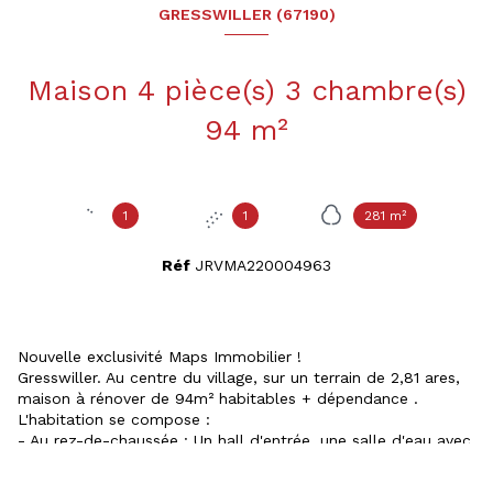
GRESSWILLER (67190)
Maison 4 pièce(s) 3 chambre(s)
94 m²
1
1
281 m²
Réf
JRVMA220004963
Nouvelle exclusivité Maps Immobilier !
Gresswiller. Au centre du village, sur un terrain de 2,81 ares,
maison à rénover de 94m² habitables + dépendance .
L'habitation se compose :
- Au rez-de-chaussée : Un hall d'entrée, une salle d'eau avec
douche + wc, un salon/séjour et une cuisine séparée.
- A l'étage : un dégagement, une première chambre et une