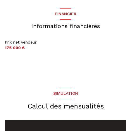
cuisine américaine (équipée)
FINANCIER
Chauffage central : radiateur (gaz de ville)
Informations financières
exposition Ouest
Prix net vendeur
175 000 €
2 étage(s)
vue Jardin
terrasse
SIMULATION
visiophone
Calcul des mensualités
interphone
accès handicapé