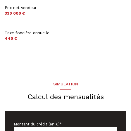
5 parking(s)
Prix net vendeur
330 000 €
exposition Sud
3 niveau(x)
Taxe foncière annuelle
440 €
vue Splendide
terrasse
SIMULATION
Calcul des mensualités
Montant du crédit (en €)*