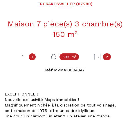
ERCKARTSWILLER (67290)
Maison 7 pièce(s) 3 chambre(s)
150 m²
1
8910 m²
2
Réf
MVMA10004847
EXCEPTIONNEL !
Nouvelle exclusivité Maps immobilier !
Magnifiquement nichée à la discretion de tout voisinage,
cette maison de 1975 offre un cadre idyllique.
Une cour, un carport, un etang, un atelier, une grande
terrasse se trouve à l'extérieur, 89.10 ares de terrain
parfaitement orientés Est-sud-ouest.