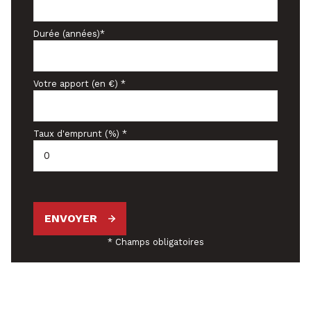
Durée (années)*
Votre apport (en €) *
Taux d'emprunt (%) *
ENVOYER
* Champs obligatoires