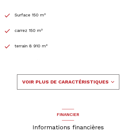
Surface 150 m²
carrez 150 m²
terrain 8 910 m²
3 chambre(s)
1 salle(s) de bain
VOIR PLUS DE CARACTÉRISTIQUES
construit en 1975
cuisine américaine (équipée)
FINANCIER
2 garage(s)
Informations financières