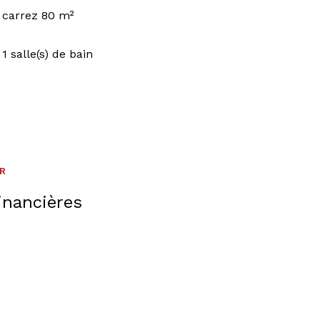
carrez 80 m²
1 salle(s) de bain
ER
inancières