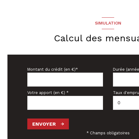
SIMULATION
Calcul des mensua
Montant du crédit (en €)*
Durée (année
Votre apport (en €) *
Taux d'empru
ENVOYER
* Champs obligatoires