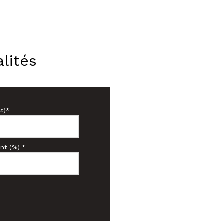
lités
s)*
nt (%) *