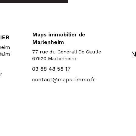
Maps immobilier de
IER
Marlenheim
sheim
77 rue du Générall De Gaulle
N
Bains
67520 Marlenheim
03 88 48 58 17
r
contact@maps-immo.fr