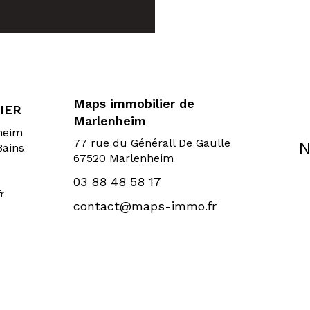
Maps immobilier de
IER
Marlenheim
sheim
77 rue du Générall De Gaulle
N
Bains
67520 Marlenheim
03 88 48 58 17
r
contact@maps-immo.fr