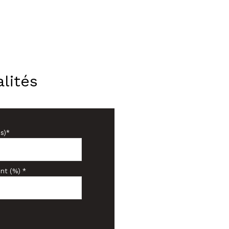
lités
s)*
nt (%) *