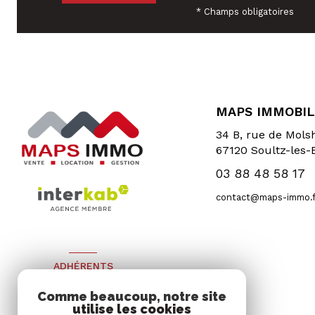
* Champs obligatoires
MAPS IMMOBIL
34 B, rue de Mol
67120
Soultz-les-
03 88 48 58 17
contact@maps-immo.f
ADHÉRENTS
Nous adhérons
Comme beaucoup, notre site
utilise les cookies