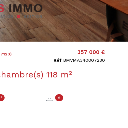
357 000 €
67120)
Réf
BMVMA340007230
Maison 6 pièce(s) 4 chambre(s) 118 m²
²
6