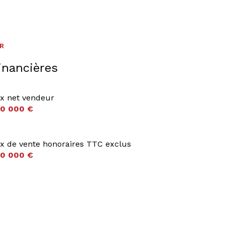
ER
inancières
ix net vendeur
0 000 €
ix de vente honoraires TTC exclus
0 000 €