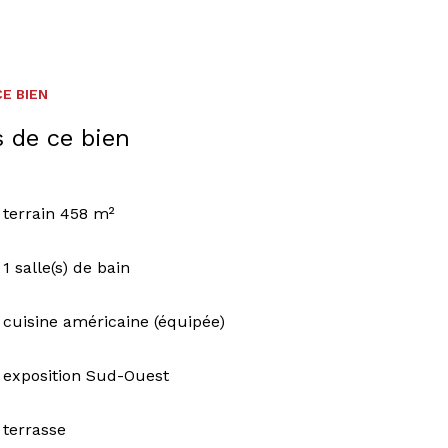
s huisseries neuves.
E BIEN
urg
via l'A352, Dachstein offre un cadre de vie
onomique de
Molsheim
et de sa gare.
s de ce bien
sace authentique avec une accessibilité
d'emploi de la région.
terrain 458 m²
tactez
Marie BANIOWSKI -
Maps immobilier !
1 salle(s) de bain
s le numéro 942570649, agissant pour le
cuisine américaine (équipée)
exposition Sud-Ouest
terrasse