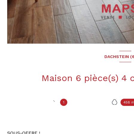
DACHSTEIN (
1
458 m
SOUS-OFFRE !