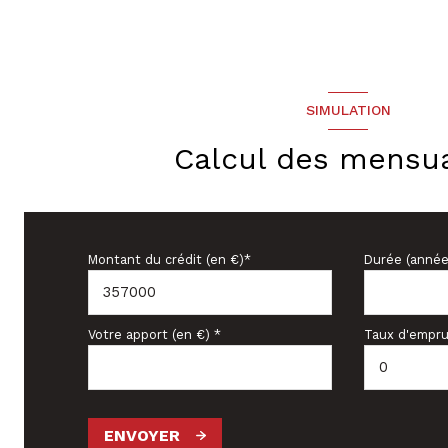
SIMULATION
Calcul des mensua
Montant du crédit (en €)*
Durée (année
Votre apport (en €) *
Taux d'empru
ENVOYER