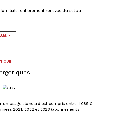
familiale, entièrement rénovée du sol au
² au sol, implantée sur un terrain de 458 m².
ur lumineux de 33 m² avec loggia, une cuisine
LUS
nant, une chambre et un wc indépendant.
 chambres, d’un dressing et d’une salle de
ÉTIQUE
elon vos besoins.
ergetiques
u’à 6 véhicules, complétée par un coin de
r un usage standard est compris entre 1 085 €
ans vis à vis direct. La rénovation inclue une
 années 2021, 2022 et 2023 (abonnements
au sol par pompe à chaleur air/eau, des