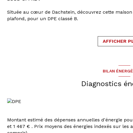
Située au cœur de Dachstein, découvrez cette maison 
plafond, pour un DPE classé B.
Elle offre une surface de 118 m² habitables dont 128 m
Au rez-de-chaussée
, un dégagement dessert un séjo
AFFICHER P
neuve entièrement équipée de 11 m² avec cellier atte
A l’étage
, l’espace nuit se compose actuellement de 3
bain complète avec baignoire, douche et wc.
BILAN ÉNERG
Au sous-sol
, une buanderie et une cave à aménager s
Diagnostics én
A l’extérieur
, deux environnements distincts :
- une terrasse avec pergola, espace jeux et détente.
- une cour entièrement pavée, pouvant accueillir jusq
verdure.
Montant estimé des dépenses annuelles d'énergie pou
Prestations de qualité : le bien est exposé Sud/Ouest, s
et 1 467 € . Prix moyens des énergies indexés sur les
isolation extérieure (murs et combles), un chauffage 
compris).