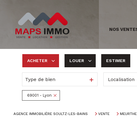
NOS VENTE
ACHETER
LOUER
ESTIMER
Type de bien
Localisation
De l'ancien
à l'année
De l'immo pro
69001 - Lyon
AGENCE IMMOBILIÈRE SOULTZ-LES-BAINS
VENTE
MEURTHE