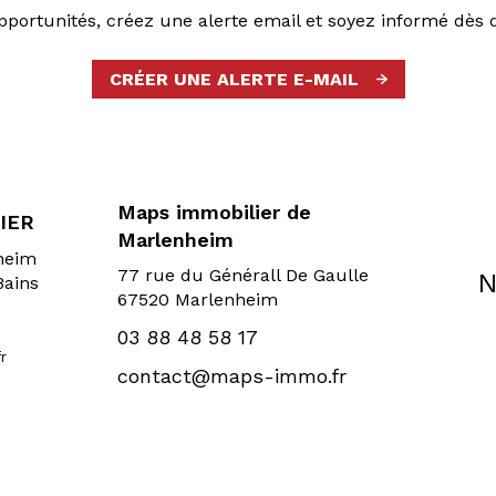
ortunités, créez une alerte email et soyez informé dès 
CRÉER UNE ALERTE E-MAIL
Maps immobilier de
IER
Marlenheim
sheim
77 rue du Générall De Gaulle
N
Bains
67520 Marlenheim
03 88 48 58 17
r
contact@maps-immo.fr