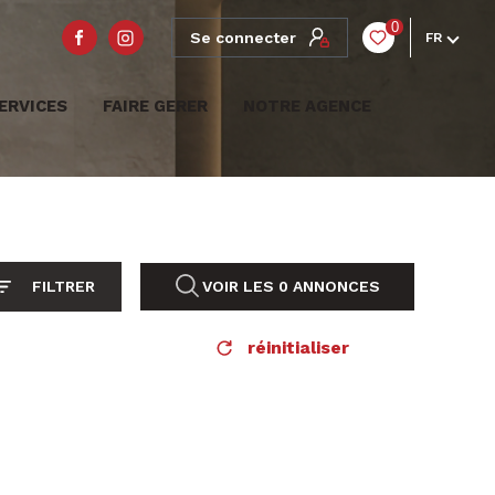
0
Se connecter
FR
ERVICES
FAIRE GERER
NOTRE AGENCE
FILTRER
VOIR LES
0
ANNONCES
réinitialiser