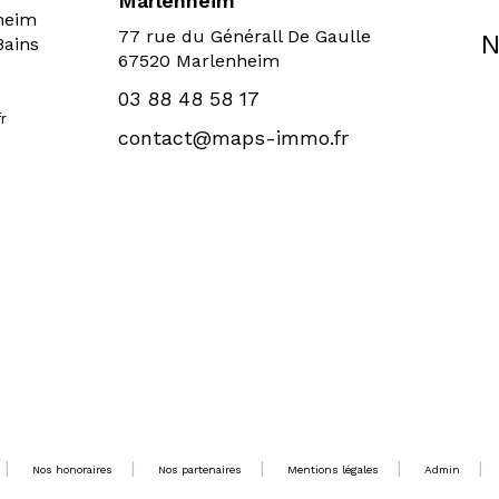
Marlenheim
sheim
77 rue du Générall De Gaulle
N
Bains
67520 Marlenheim
03 88 48 58 17
r
contact@maps-immo.fr
Nos honoraires
Nos partenaires
Mentions légales
Admin