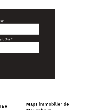
s)*
nt (%) *
Maps immobilier de
IER