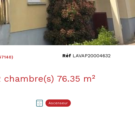
Réf
LAVAP20004632
67140)
Appartement 3 pièce(s) 2 chambre(s) 76.35 m²
Ascenseur