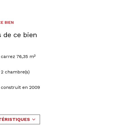
E BIEN
s de ce bien
carrez 76,35 m²
2 chambre(s)
construit en 2009
Chauffage central : radiateur (gaz)
1 parking(s)
TÉRISTIQUES