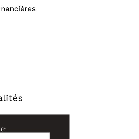
inancières
lités
s)*