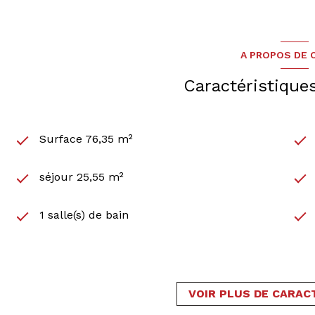
A PROPOS DE C
Caractéristique
Surface 76,35 m²
séjour 25,55 m²
1 salle(s) de bain
cuisine américaine (équipée)
1 garage(s)
VOIR PLUS DE CARAC