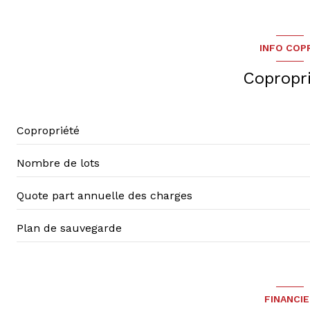
exposition Sud-Ouest
INFO COP
2 étage(s)
Copropr
vue Dégagée
balcon
Copropriété
accès handicapé
Nombre de lots
Quote part annuelle des charges
Plan de sauvegarde
FINANCI