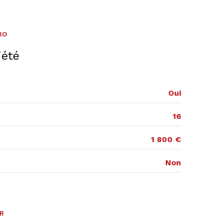
2ème étage
RO
ascenseur
iété
cave
interphone
Oui
16
1 800 €
Non
ER