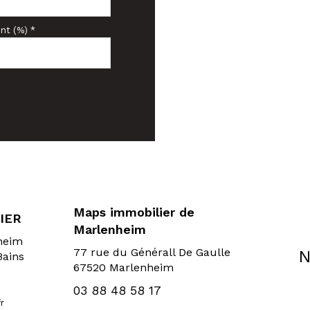
nt (%) *
Maps immobilier de
IER
Marlenheim
sheim
77 rue du Générall De Gaulle
N
Bains
67520 Marlenheim
03 88 48 58 17
r