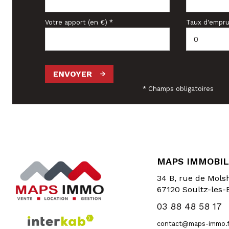
Votre apport (en €) *
Taux d'empru
ENVOYER
* Champs obligatoires
MAPS IMMOBIL
34 B, rue de Mol
67120
Soultz-les-
03 88 48 58 17
contact@maps-immo.f