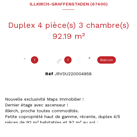
ILLKIRCH-GRAFFENSTADEN (67400)
Duplex 4 pièce(s) 3 chambre(s)
92.19 m²
1
1
Balcon
Réf
JRVDU220004958
Nouvelle exclusivité Maps Immobilier !
Dernier étage avec ascenseur !
Illkirch, proche toutes commodités.
Petite copropriété haut de gamme, récente, duplex 4/5
pièces de 92 m² habitables et 97 m² au sol :
- Au 1er niveau : Une entrée donnant sur un spacieux
salon/séjour ouvert sur la cuisine entièrement équipée