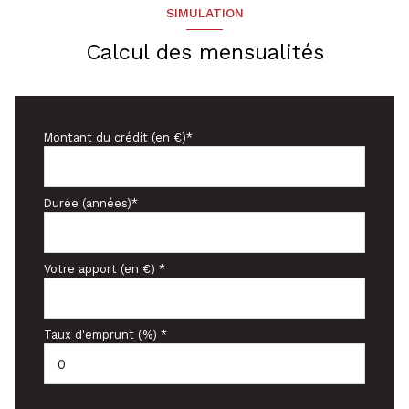
SIMULATION
Calcul des mensualités
Montant du crédit (en €)*
Durée (années)*
Votre apport (en €) *
Taux d'emprunt (%) *