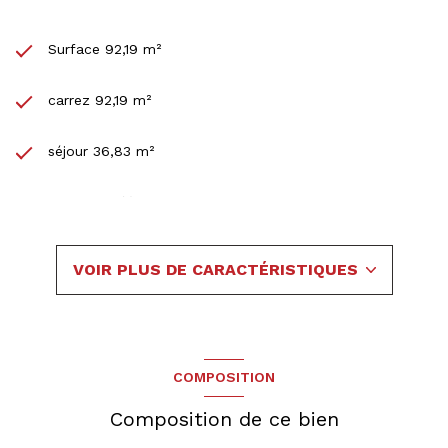
Surface 92,19 m²
carrez 92,19 m²
séjour 36,83 m²
3 chambre(s)
1 salle(s) de bain
VOIR PLUS DE CARACTÉRISTIQUES
1 salle(s) d'eau
construit en 2019
COMPOSITION
cuisine américaine (équipée)
Composition de ce bien