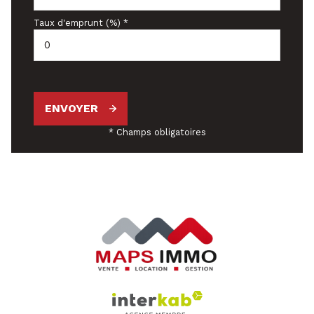
Taux d'emprunt (%) *
ENVOYER
* Champs obligatoires