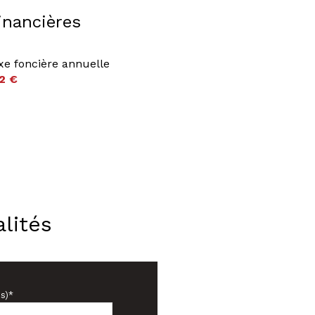
inancières
xe foncière annuelle
2 €
lités
s)*