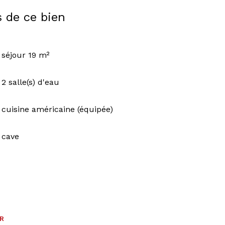
s de ce bien
séjour 19 m²
2 salle(s) d'eau
cuisine américaine (équipée)
cave
ER