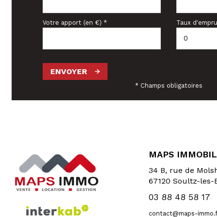
Votre apport (en €) *
Taux d'empru
ENVOYER
* Champs obligatoires
MAPS IMMOBIL
34 B, rue de Mol
67120
Soultz-les-
03 88 48 58 17
contact@maps-immo.f