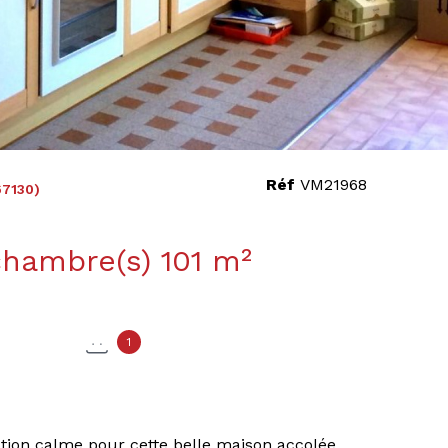
Réf
VM21968
7130)
Maison 4 pièce(s) 2 chambre(s) 101 m²
1
ation calme pour cette belle maison accolée