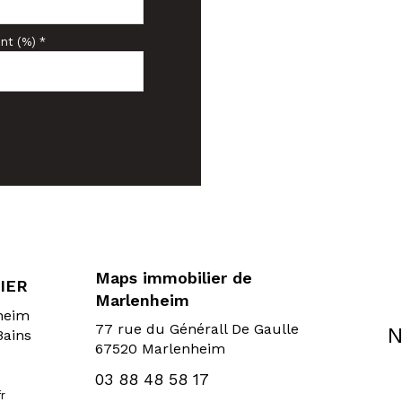
nt (%) *
Maps immobilier de
IER
Marlenheim
sheim
77 rue du Générall De Gaulle
N
Bains
67520 Marlenheim
03 88 48 58 17
r