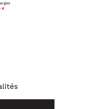
arges
5 €
lités