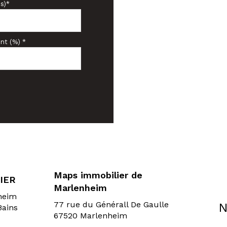
s)*
nt (%) *
Maps immobilier de
IER
Marlenheim
sheim
77 rue du Générall De Gaulle
N
Bains
67520 Marlenheim