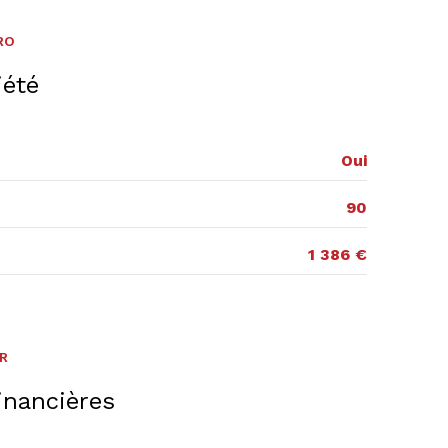
RO
iété
Oui
90
1 386 €
ER
inancières