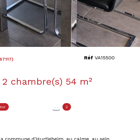
Réf
VA15500
67117)
Appartement 3 pièce(s) 2 chambre(s) 54 m²
eur
2
 la commune d'Hurtigheim, au calme, au sein