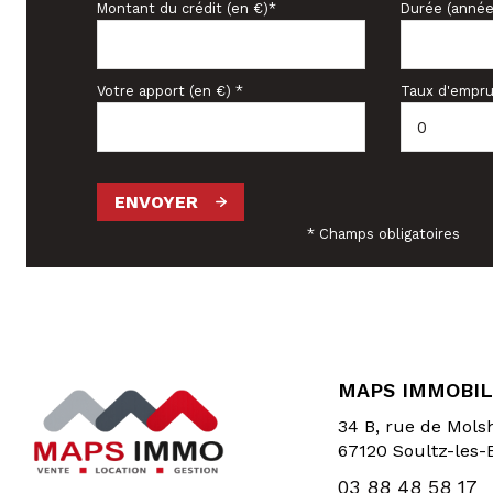
Montant du crédit (en €)*
Durée (année
Votre apport (en €) *
Taux d'empru
ENVOYER
* Champs obligatoires
MAPS IMMOBIL
34 B, rue de Mol
67120
Soultz-les-
03 88 48 58 17