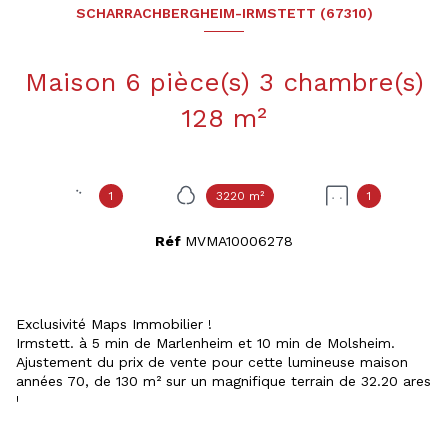
SCHARRACHBERGHEIM-IRMSTETT (67310)
Maison 6 pièce(s) 3 chambre(s)
128 m²
1
3220 m²
1
Réf
MVMA10006278
Exclusivité Maps Immobilier !
Irmstett. à 5 min de Marlenheim et 10 min de Molsheim.
Ajustement du prix de vente pour cette lumineuse maison
années 70, de 130 m² sur un magnifique terrain de 32.20 ares
!
En bon état général, le bien se compose :
- d'un rez-de-chaussée accessible de plain pied, ouvrant sur