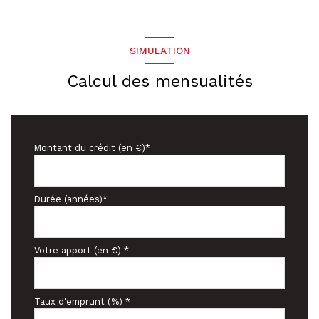
SIMULATION
Calcul des mensualités
Montant du crédit (en €)*
Durée (années)*
Votre apport (en €) *
Taux d'emprunt (%) *