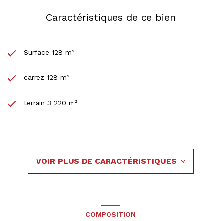
Caractéristiques de ce bien
Surface 128 m²
carrez 128 m²
terrain 3 220 m²
3 chambre(s)
1 salle(s) de bain
VOIR PLUS DE CARACTÉRISTIQUES
construit en 1971
cuisine séparée (équipée)
COMPOSITION