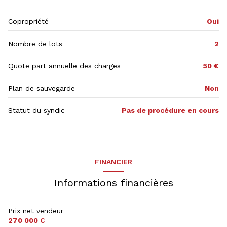
1 parking(s)
Copropriété
Oui
exposition Sud-Est
Nombre de lots
2
1 côté(s) mitoyen(s)
Quote part annuelle des charges
50 €
2 niveau(x)
Plan de sauvegarde
Non
vue Jardin
Statut du syndic
Pas de procédure en cours
terrasse
FINANCIER
Informations financières
Prix net vendeur
270 000 €