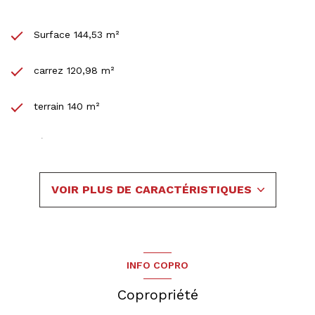
Surface 144,53 m²
carrez 120,98 m²
terrain 140 m²
séjour 22,44 m²
3 chambre(s)
VOIR PLUS DE CARACTÉRISTIQUES
1 salle(s) de bain
1 salle(s) d'eau
INFO COPRO
cuisine américaine (équipée)
Copropriété