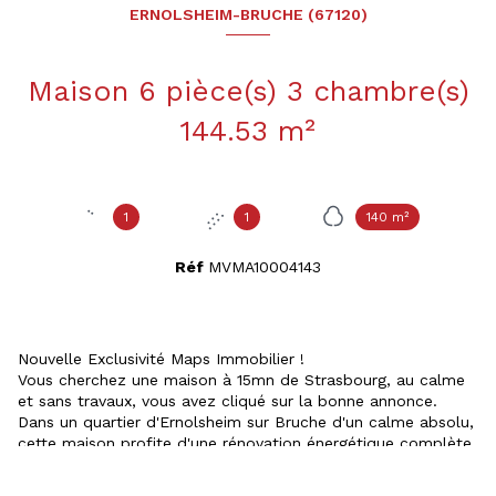
ERNOLSHEIM-BRUCHE (67120)
Maison 6 pièce(s) 3 chambre(s)
144.53 m²
1
1
140 m²
Réf
MVMA10004143
Nouvelle Exclusivité Maps Immobilier !
Vous cherchez une maison à 15mn de Strasbourg, au calme
et sans travaux, vous avez cliqué sur la bonne annonce.
Dans un quartier d'Ernolsheim sur Bruche d'un calme absolu,
cette maison profite d'une rénovation énergétique complète
et récente, les volumes sont très agéables et le jardin sans
vis à vis.