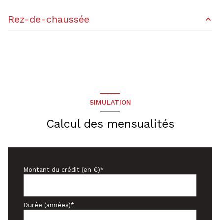
2 garage(s)
Rez-de-chaussée
1 parking(s)
cuisine
10.85 m²
exposition Sud
salon/sejour
21.13 m²
2 niveau(x)
salle de bain
5.10 m²
chambre
12.61 m²
SIMULATION
vue Jardin
chambre
10.50 m²
Calcul des mensualités
terrasse
chambre
9.70 m²
Montant du crédit (en €)*
Durée (années)*