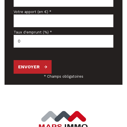
Votre apport (en €) *
Taux d'emprunt (%) *
ENVOYER
* Champs obligatoires