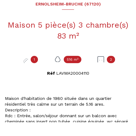
ERNOLSHEIM-BRUCHE (67120)
Maison 5 pièce(s) 3 chambre(s)
83 m²
1
516 m²
2
Réf
LAVMA20004110
Maison d'habitation de 1980 située dans un quartier
résidentiel très calme sur un terrain de 5.16 ares.
Description :
Rdc : Entrée, salon/séjour donnant sur un balcon avec
cheminée sans insert non tubée, cuisine équipée, wc séparé,
salle d'eau, trois chambres.
Sous-sol : Une pièce aménagée, chaufferie/buanderie