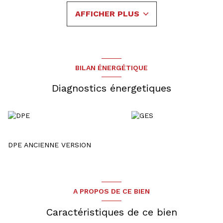
(Chaudière fioul année 1990), garage double en enfilade
AFFICHER PLUS
porte manuelle, débaras.
Extérieur : Une cour avec une place de parking, jardin.
La maison profite d'une Isolation intérieur + Plancher
comble, la cuisine et la salle de bains ont été refaite il y a
environ 8 ans, les fenêtres et volets sont neufs.
Le chauffage est central au fioul.
BILAN ÉNERGÉTIQUE
Des travaux sont à prévoir.
Diagnostics énergetiques
DPE ANCIENNE VERSION
A PROPOS DE CE BIEN
Caractéristiques de ce bien