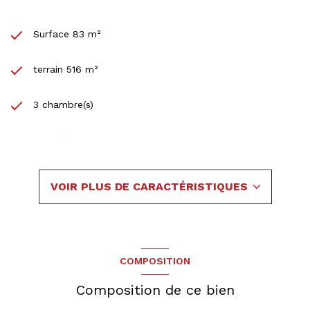
Surface 83 m²
terrain 516 m²
3 chambre(s)
1 salle(s) d'eau
construit en 1980
VOIR PLUS DE CARACTÉRISTIQUES
cuisine séparée (équipée)
Chauffage individuel : cheminée (bois)
COMPOSITION
Chauffage central : radiateur (fioul)
Composition de ce bien