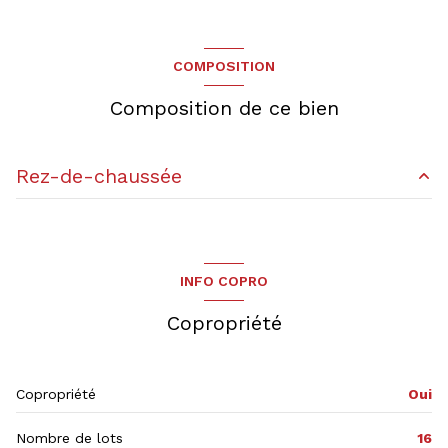
COMPOSITION
Composition de ce bien
Rez-de-chaussée
salon/sejour
24.62 m²
salle de bain
7.35 m²
INFO COPRO
chambre
16.72 m²
Copropriété
chambre
10.11 m²
cuisine
7.39 m²
Copropriété
Oui
Nombre de lots
16