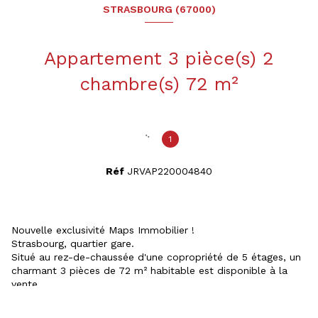
STRASBOURG (67000)
Appartement 3 pièce(s) 2
chambre(s) 72 m²
1
Réf
JRVAP220004840
Nouvelle exclusivité Maps Immobilier !
Strasbourg, quartier gare.
Situé au rez-de-chaussée d'une copropriété de 5 étages, un
charmant 3 pièces de 72 m² habitable est disponible à la
vente.
Vous accéderez au logement par un petit dégagement
donnant sur un spacieux et lumineux espace de vie de 32 m²,