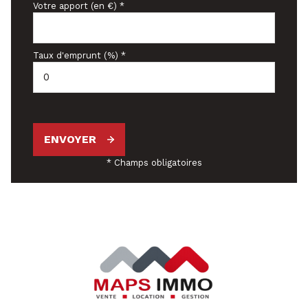
Votre apport (en €) *
Taux d'emprunt (%) *
ENVOYER
* Champs obligatoires