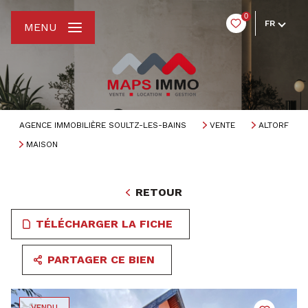
0
FR
MENU
AGENCE IMMOBILIÈRE SOULTZ-LES-BAINS
VENTE
ALTORF
MAISON
RETOUR
TÉLÉCHARGER LA FICHE
PARTAGER CE BIEN
VENDU