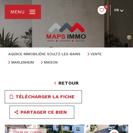
0
FR
MENU
AGENCE IMMOBILIÈRE SOULTZ-LES-BAINS
VENTE
MARLENHEIM
MAISON
RETOUR
TÉLÉCHARGER LA FICHE
PARTAGER CE BIEN
COUP DE COEUR