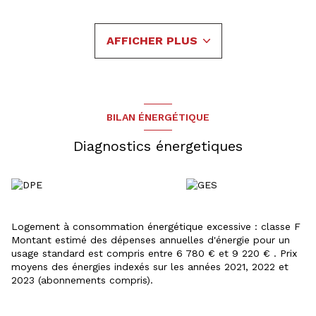
terrasse, une chambre, un bureau (ou chambre) avec
véranda, une salle d’eau et un WC séparé.
À l’étage, vous trouverez un salon lumineux avec balcon, une
AFFICHER PLUS
cuisine avec coin repas, deux chambres dont une avec
dressing sur mesure, une salle de bains et un WC
indépendant.
Le sous-sol complet comprend un garage motorisé,
buanderie, chaufferie, cave, ainsi qu’un studio indépendant.
Une maison aux beaux volumes, idéale pour une famille, le
BILAN ÉNERGÉTIQUE
tout sur un superbe terrain.
Votre contact : Nicolas ZENS au 06.73.06.40.97
Diagnostics énergetiques
Logement à consommation énergétique excessive : classe F
Montant estimé des dépenses annuelles d'énergie pour un
usage standard est compris entre 6 780 € et 9 220 € . Prix
moyens des énergies indexés sur les années 2021, 2022 et
2023 (abonnements compris).