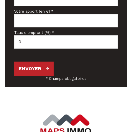
Votre apport (en €) *
Taux d'emprunt (%) *
ENVOYER
* Champs obligatoires