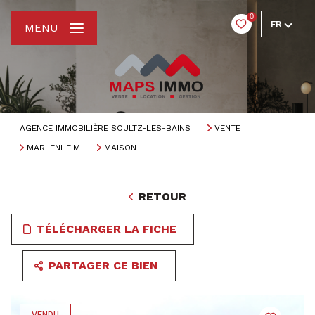
0
FR
MENU
AGENCE IMMOBILIÈRE SOULTZ-LES-BAINS
VENTE
MARLENHEIM
MAISON
RETOUR
TÉLÉCHARGER LA FICHE
PARTAGER CE BIEN
VENDU