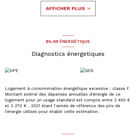
co-exclusivité avec Pierre Jost OPTIMHOME. A voir
AFFICHER PLUS
absolument. Pour les visites: Laurent MATHIA
06.63.95.09.98
Les informations sur les risques auxquels ce bien est exposé
sont disponibles sur le site
Géorisques
BILAN ÉNERGÉTIQUE
Diagnostics énergetiques
Logement à consommation énergétique excessive : classe F
Montant estimé des dépenses annuelles d'énergie de ce
logement pour un usage standard est compris entre 2 450 €
et 3 370 € . 2021 étant l'année de référence des prix de
l'énergie utilisés pour établir cette estimation.