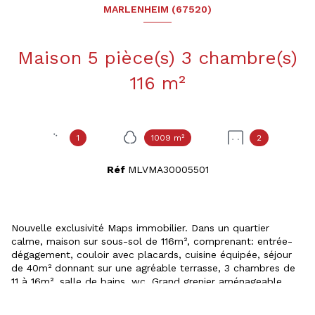
MARLENHEIM (67520)
Maison 5 pièce(s) 3 chambre(s)
116 m²
1
1009 m²
2
Réf
MLVMA30005501
Nouvelle exclusivité Maps immobilier. Dans un quartier
calme, maison sur sous-sol de 116m², comprenant: entrée-
dégagement, couloir avec placards, cuisine équipée, séjour
de 40m² donnant sur une agréable terrasse, 3 chambres de
11 à 16m², salle de bains, wc. Grand grenier aménageable.
Sous-sol avec garage 2 voitures, chaufferie, atelier, pièce et
buanderie. L'ensemble sur un terrain clos de 1009m². Bien en