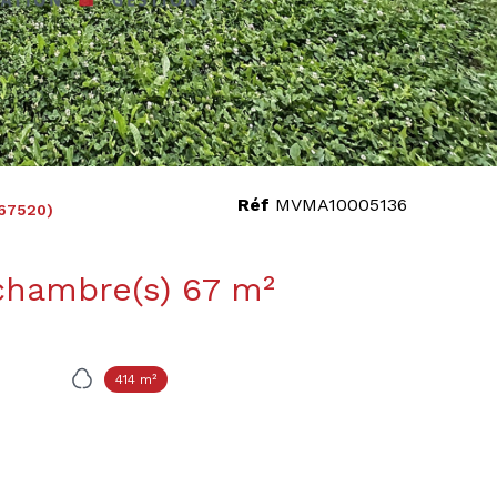
Réf
MVMA10005136
67520)
Maison 4 pièce(s) 2 chambre(s) 67 m²
414 m²