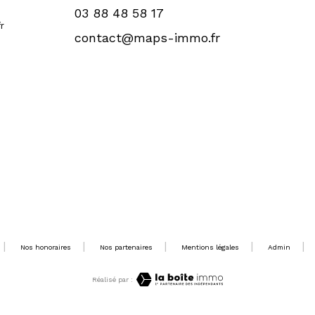
03 88 48 58 17
r
contact@maps-immo.fr
Nos honoraires
Nos partenaires
Mentions légales
Admin
Réalisé par :