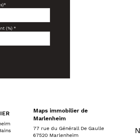
s)*
nt (%) *
Maps immobilier de
IER
Marlenheim
sheim
77 rue du Générall De Gaulle
N
Bains
67520 Marlenheim