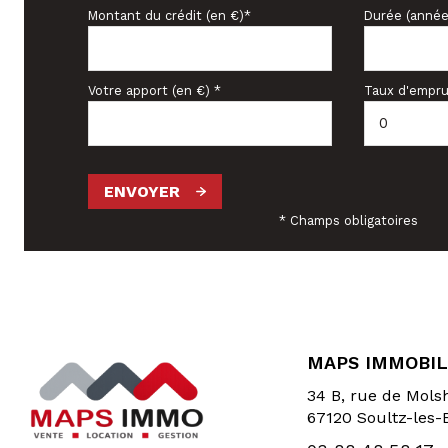
Montant du crédit (en €)*
Durée (année
Votre apport (en €) *
Taux d'empru
ENVOYER
* Champs obligatoires
MAPS IMMOBIL
34 B, rue de Mol
67120
Soultz-les-