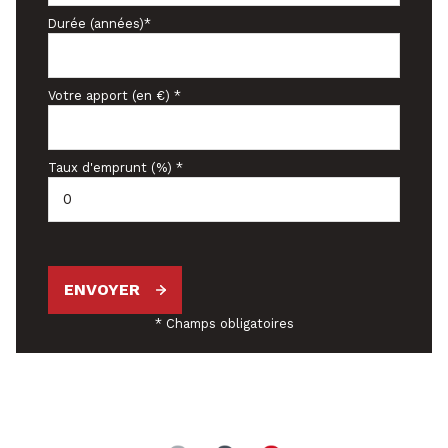
Durée (années)*
Votre apport (en €) *
Taux d'emprunt (%) *
ENVOYER
* Champs obligatoires