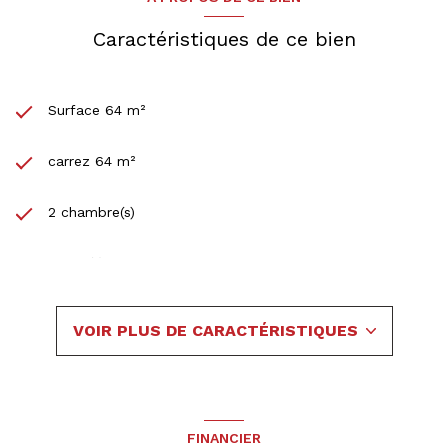
Caractéristiques de ce bien
Surface 64 m²
carrez 64 m²
2 chambre(s)
1 salle(s) de bain
construit en 1990
VOIR PLUS DE CARACTÉRISTIQUES
Chauffage individuel : radiateur (electrique)
1 garage(s)
FINANCIER