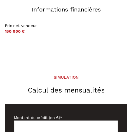
1 parking(s)
Informations financières
1 niveau(x)
Prix net vendeur
150 000 €
2ème étage
3 étage(s)
cave
SIMULATION
balcon
Calcul des mensualités
Montant du crédit (en €)*