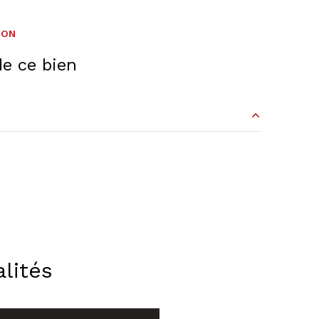
ION
e ce bien
8.42 m²
9.65 m²
12.17 m²
4.66 m²
8.8 m²
lités
19.99 m²