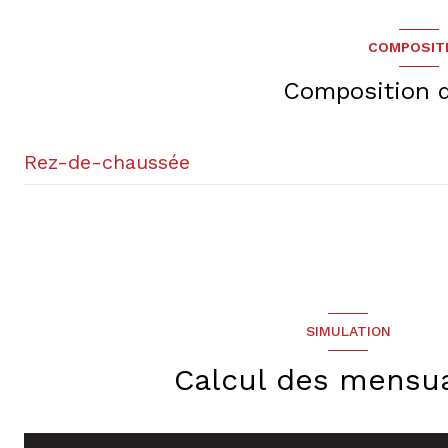
COMPOSIT
accès handicapé
Composition d
Rez-de-chaussée
chambre
chambre
chambre
SIMULATION
salle de bain
cuisine
Calcul des mensua
salon/sejour