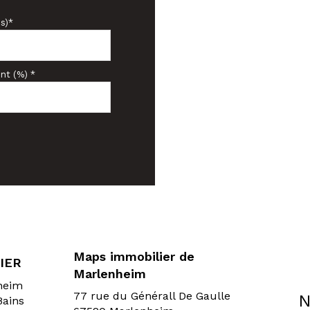
s)*
nt (%) *
Maps immobilier de
IER
Marlenheim
sheim
77 rue du Générall De Gaulle
N
Bains