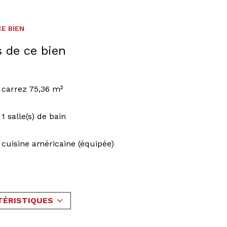
E BIEN
s de ce bien
carrez 75,36 m²
1 salle(s) de bain
cuisine américaine (équipée)
1 niveau(x)
vue Jardin
TÉRISTIQUES
terrasse