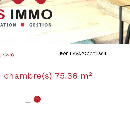
Réf
LAVAP20004894
67520)
Appartement 4 pièce(s) 3 chambre(s) 75.36 m²
1