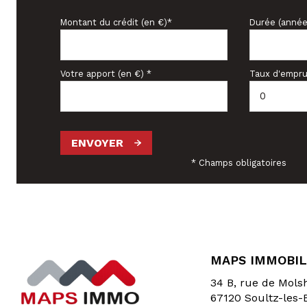
Montant du crédit (en €)*
Durée (année
Votre apport (en €) *
Taux d'empru
ENVOYER
* Champs obligatoires
MAPS IMMOBIL
34 B, rue de Mol
67120
Soultz-les-