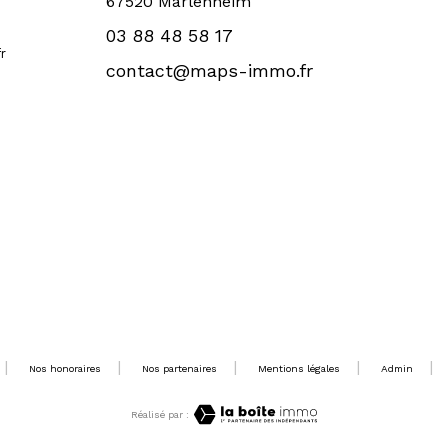
67520 Marlenheim
03 88 48 58 17
r
contact@maps-immo.fr
Nos honoraires
Nos partenaires
Mentions légales
Admin
Réalisé par :