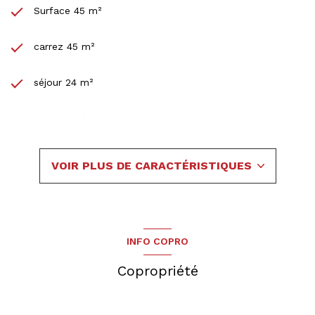
Surface 45 m²
carrez 45 m²
séjour 24 m²
1 chambre(s)
1 salle(s) d'eau
VOIR PLUS DE CARACTÉRISTIQUES
construit en 2003
cuisine américaine (équipée)
INFO COPRO
Chauffage central : radiateur (gaz)
Copropriété
1 garage(s)