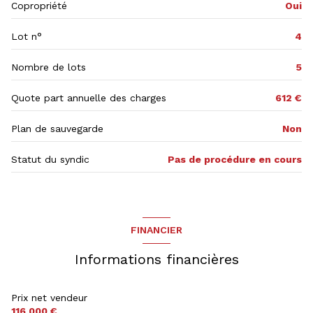
Copropriété
Oui
exposition Ouest
Lot n°
4
1 niveau(x)
Nombre de lots
5
1er étage
Quote part annuelle des charges
612 €
3 étage(s)
Plan de sauvegarde
Non
Statut du syndic
Pas de procédure en cours
vue Cour et maison voisine
interphone
FINANCIER
Informations financières
Prix net vendeur
116 000 €