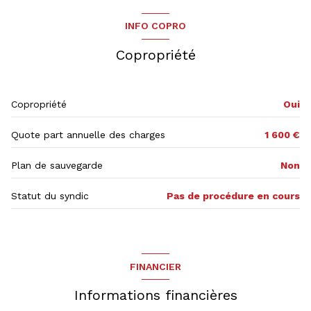
salon/sejour
23.62 m²
INFO COPRO
cuisine
10.46 m²
Copropriété
chambre
12.86 m²
Copropriété
Oui
Quote part annuelle des charges
1 600 €
Plan de sauvegarde
Non
Statut du syndic
Pas de procédure en cours
FINANCIER
Informations financières