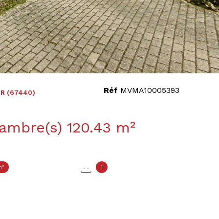
Réf
MVMA10005393
R (67440)
Maison 4 pièce(s) 3 chambre(s) 120.43 m²
m²
1