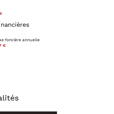
ER
inancières
xe foncière annuelle
7 €
lités