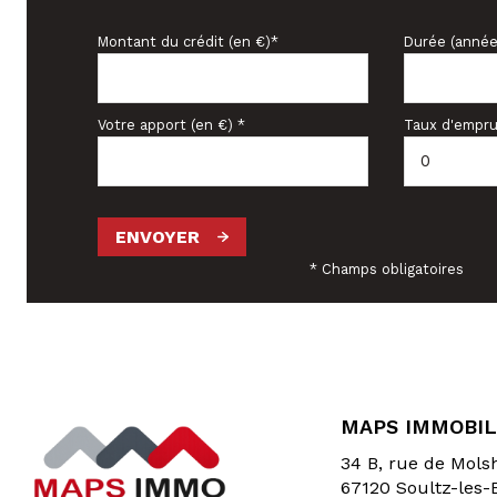
Montant du crédit (en €)*
Durée (année
Votre apport (en €) *
Taux d'empru
ENVOYER
* Champs obligatoires
MAPS IMMOBIL
34 B, rue de Mol
67120
Soultz-les-