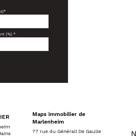
s)*
nt (%) *
Maps immobilier de
IER
Marlenheim
sheim
77 rue du Générall De Gaulle
N
Bains