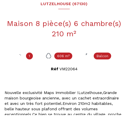
LUTZELHOUSE (67130)
Maison 8 pièce(s) 6 chambre(s)
210 m²
1
606 m²
Balcon
Réf
VM22064
Nouvelle exclusivité Maps Immobilier !Lutzelhouse,Grande
maison bourgeoise ancienne, avec un cachet extraordinaire
et avec un très fort potentiel.Environ 210m2 habitables,
belle hauteur sous plafond offrant des volumes
exceptionnels.Ce bien se trouve au centre du village, proche
de toutes commodités : boulangerie, pharmacie, écoles et
proche également de la gare, où il y a de nombreux trains au