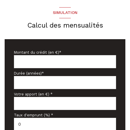
SIMULATION
Calcul des mensualités
Montant du crédit (en €)*
Durée (années)*
Votre apport (en €) *
Taux d'emprunt (%) *