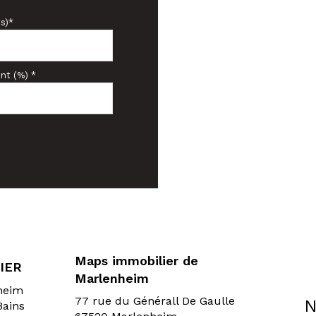
s)*
nt (%) *
Maps immobilier de
IER
Marlenheim
sheim
77 rue du Générall De Gaulle
N
Bains