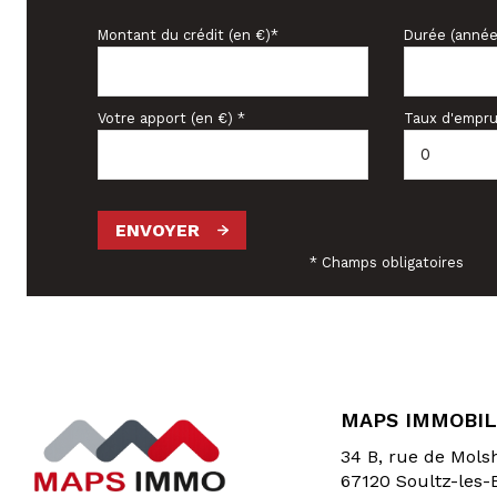
Montant du crédit (en €)*
Durée (année
Votre apport (en €) *
Taux d'empru
ENVOYER
* Champs obligatoires
MAPS IMMOBIL
34 B, rue de Mol
67120
Soultz-les-