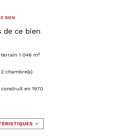
E BIEN
s de ce bien
terrain 1 046 m²
2 chambre(s)
construit en 1970
Chauffage individuel : poêle (granules)
exposition Ouest
TÉRISTIQUES
vue Campagne