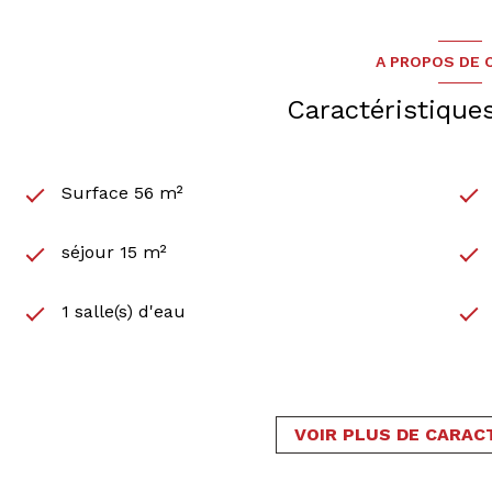
A PROPOS DE C
Caractéristique
Surface 56 m²
séjour 15 m²
1 salle(s) d'eau
cuisine séparée (équipée)
1 garage(s)
VOIR PLUS DE CARAC
2 niveau(x)