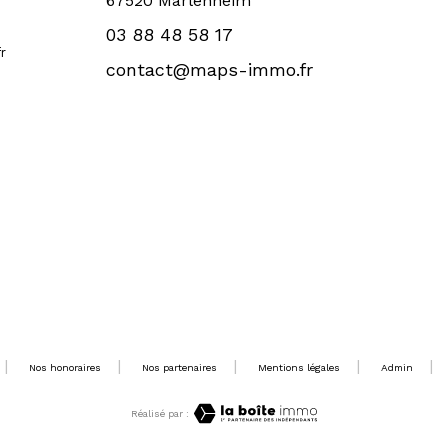
67520 Marlenheim
03 88 48 58 17
r
contact@maps-immo.fr
Nos honoraires
Nos partenaires
Mentions légales
Admin
Réalisé par :