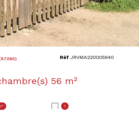
Réf
JRVMA220005940
(67280)
Maison 4 pièce(s) 2 chambre(s) 56 m²
m²
1