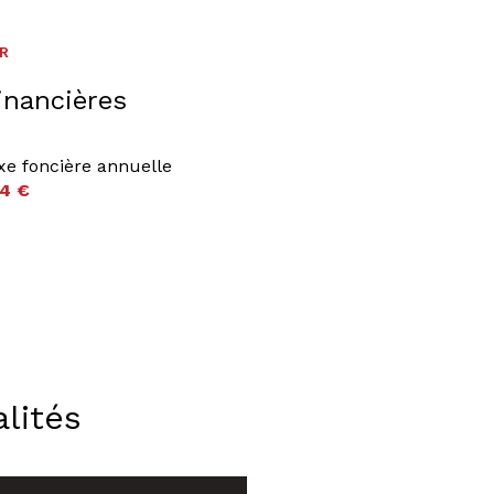
ER
inancières
xe foncière annuelle
4 €
lités