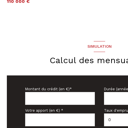
110 000 €
SIMULATION
Calcul des mensua
Montant du crédit (en €)*
Durée (année
Votre apport (en €) *
Taux d'empru