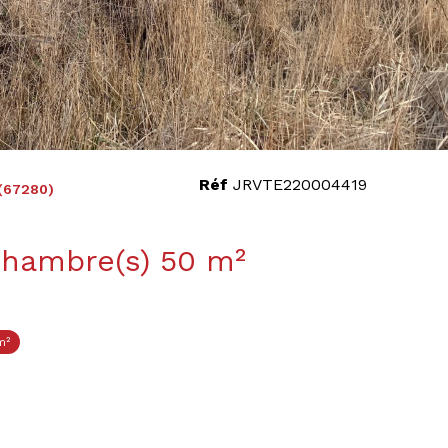
Réf
JRVTE220004419
(67280)
Maison 2 pièce(s) 1 chambre(s) 50 m²
m²