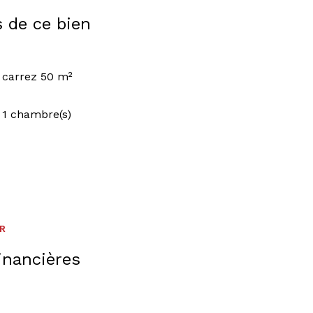
s de ce bien
carrez 50 m²
1 chambre(s)
ER
inancières