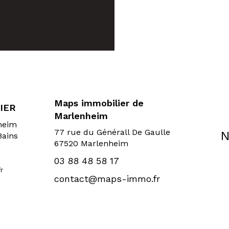
Maps immobilier de
IER
Marlenheim
sheim
77 rue du Générall De Gaulle
N
Bains
67520 Marlenheim
03 88 48 58 17
r
contact@maps-immo.fr