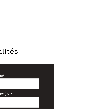
lités
s)*
nt (%) *