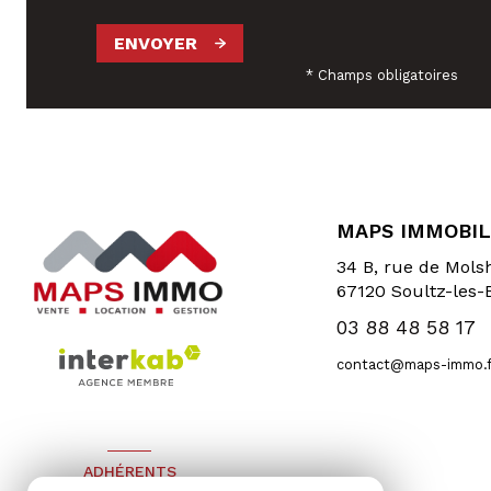
ENVOYER
* Champs obligatoires
MAPS IMMOBIL
34 B, rue de Mol
67120
Soultz-les-
03 88 48 58 17
contact@maps-immo.f
ADHÉRENTS