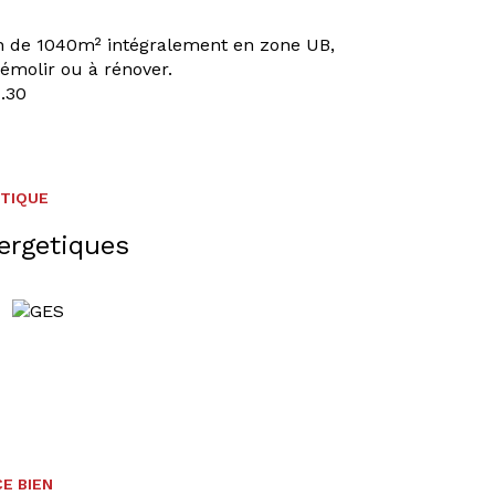
in de 1040m² intégralement en zone UB,
émolir ou à rénover.
1.30
ÉTIQUE
ergetiques
E BIEN