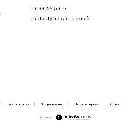
03 88 48 58 17
r
contact@maps-immo.fr
Nos honoraires
Nos partenaires
Mentions légales
Admin
Réalisé par :