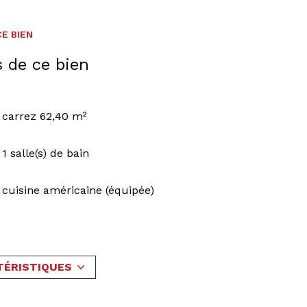
E BIEN
s de ce bien
carrez 62,40 m²
1 salle(s) de bain
cuisine américaine (équipée)
1 garage(s)
exposition Ouest
TÉRISTIQUES
1er étage