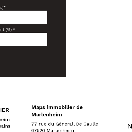
s)*
nt (%) *
Maps immobilier de
IER
Marlenheim
sheim
77 rue du Générall De Gaulle
N
Bains
67520 Marlenheim