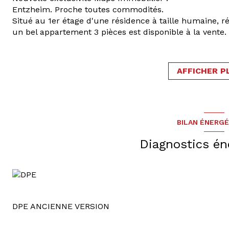
Entzheim. Proche toutes commodités.
Situé au 1er étage d'une résidence à taille humaine, 
un bel appartement 3 pièces est disponible à la vente.
Le bien se compose d'un espace "jour" comprenant un 
équipée, permettant d'accéder à la terrasse orientée o
Un couloir avec placards intégrés permets d'accéder à
AFFICHER P
belles chambres et d'une salle de bain.
Un grand garage et une place de parking complètent 
Le mode de chauffage par radiateurs est au gaz collect
Les charges de copropriété sont faibles (1100 € annuel)
ordures ménagères, l'eau froide, le chauffage et ea
BILAN ÉNERG
Diagnostics én
DPE ANCIENNE VERSION