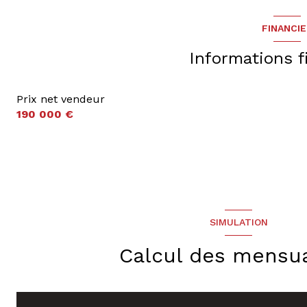
FINANCI
2 étage(s)
Informations f
Prix net vendeur
190 000 €
SIMULATION
Calcul des mensua