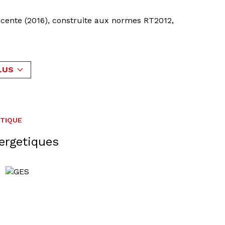
récente (2016), construite aux normes RT2012,
salon/séjour avec cuisine américaine tout
uest de 7 m².
 l'espace "nuit", composé des wc séparés, de 2
LUS
l'ensemble.
if.
 et comprennent : les frais d'entretien, les
u chaude notamment.
ÉTIQUE
ergetiques