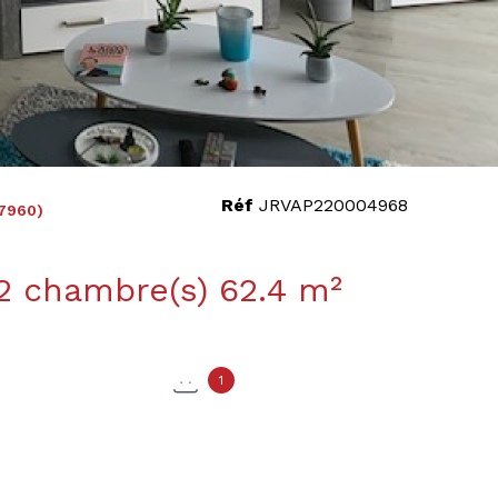
Réf
JRVAP220004968
7960)
Appartement 3 pièce(s) 2 chambre(s) 62.4 m²
1