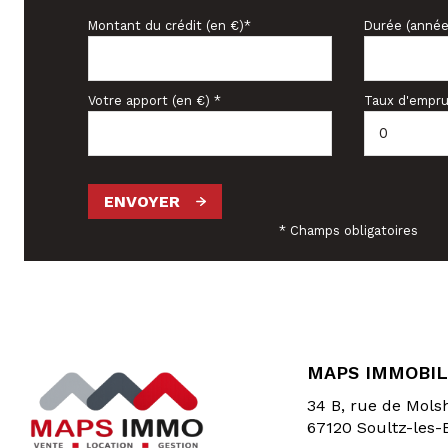
Montant du crédit (en €)*
Durée (année
Votre apport (en €) *
Taux d'empru
ENVOYER
* Champs obligatoires
MAPS IMMOBIL
34 B, rue de Mol
67120
Soultz-les-