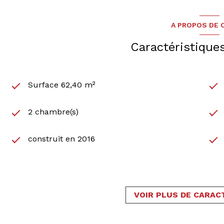
A PROPOS DE C
Caractéristique
Surface 62,40 m²
2 chambre(s)
construit en 2016
Chauffage collectif : radiateur (gaz)
1 parking(s)
VOIR PLUS DE CARAC
1 niveau(x)