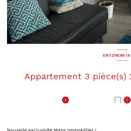
ENTZHEIM (6
1
1
Nouvelle exclusivité Maps Immoblilier !