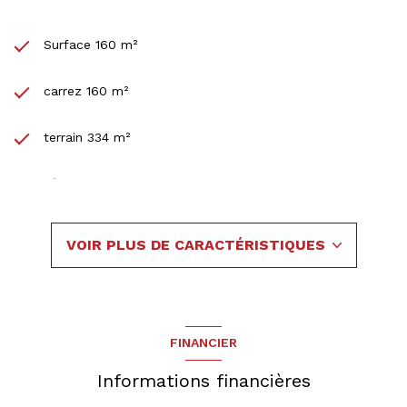
Surface 160 m²
carrez 160 m²
terrain 334 m²
séjour 30 m²
4 chambre(s)
VOIR PLUS DE CARACTÉRISTIQUES
2 salle(s) d'eau
construit en 1700
FINANCIER
cuisine américaine (équipée)
Informations financières