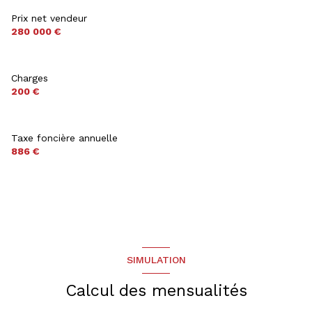
4 parking(s)
Prix net vendeur
280 000 €
1 côté(s) mitoyen(s)
3 niveau(x)
Charges
200 €
cave
Taxe foncière annuelle
terrasse
886 €
SIMULATION
Calcul des mensualités