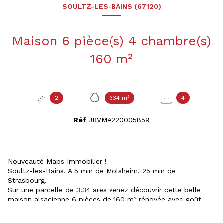
SOULTZ-LES-BAINS (67120)
Maison 6 pièce(s) 4 chambre(s)
160 m²
2
334 m²
4
Réf
JRVMA220005859
Nouveauté Maps Immobilier !
Soultz-les-Bains. A 5 min de Molsheim, 25 min de
Strasbourg.
Sur une parcelle de 3.34 ares venez découvrir cette belle
maison alsacienne 6 pièces de 160 m² rénovée avec goût.
Le bien se compose :
- Au rez-de-chaussée : une entrée donnant côté rue, une