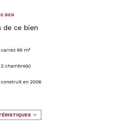
E BIEN
s de ce bien
carrez 69 m²
2 chambre(s)
construit en 2006
Chauffage autre : radiateur (electrique)
2 étage(s)
TÉRISTIQUES
terrasse