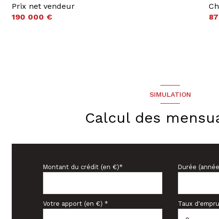
Prix net vendeur
Ch
190 000 €
87
SIMULATION
Calcul des mensua
Montant du crédit (en €)*
Durée (année
Votre apport (en €) *
Taux d'empru