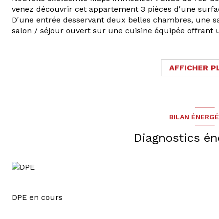
venez découvrir cet appartement 3 pièces d'une surfa
D'une entrée desservant deux belles chambres, une sa
salon / séjour ouvert sur une cuisine équipée offrant 
Profitez d'une grande terrasse de 21m² accessible depui
Accès direct aux espaces vers communs depuis le porti
Une garage fermé en sous-sol et une cave viennent co
AFFICHER P
Le chauffage est électrique par radiateurs.
Pour une visite en vidéo, cliquez sur le lien :
https://f
Pour toute demande de renseignement ou de visite, co
BILAN ÉNERG
Diagnostics én
DPE en cours