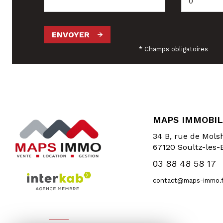
ENVOYER
* Champs obligatoires
MAPS IMMOBIL
34 B, rue de Mol
67120
Soultz-les-
03 88 48 58 17
contact@maps-immo.f