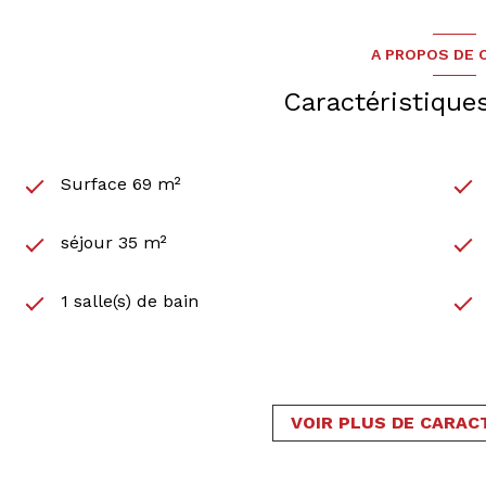
A PROPOS DE C
Caractéristique
Surface 69 m²
séjour 35 m²
1 salle(s) de bain
cuisine américaine (équipée)
1 garage(s)
VOIR PLUS DE CARAC
cave