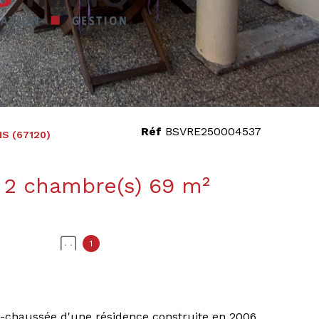
Réf
BSVRE250004537
S (67120)
Appartement 3 pièce(s) 2 chambre(s) 69 m²
1
e-chaussée d'une résidence construite en 2006,