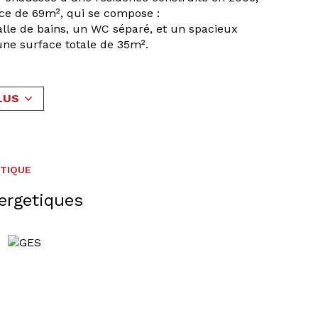
ce de 69m², qui se compose :
lle de bains, un WC séparé, et un spacieux
une surface totale de 35m².
s la cuisine et le séjour.
llon de la terrasse.
mpléter ce bien.
LUS
b.watch/bHa7HnolQ_/
ntactez Stéphanie Brendle au 06.86.66.47.02
ÉTIQUE
ergetiques