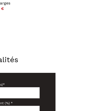
arges
 €
lités
s)*
nt (%) *