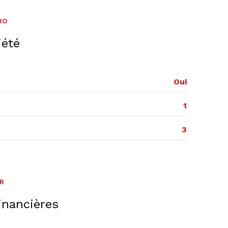
RO
iété
Oui
1
3
ER
inancières