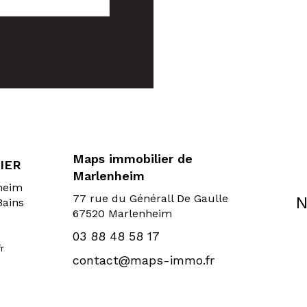
Maps immobilier de
IER
Marlenheim
sheim
77 rue du Générall De Gaulle
N
Bains
67520 Marlenheim
03 88 48 58 17
r
contact@maps-immo.fr