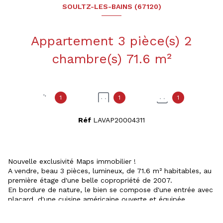
SOULTZ-LES-BAINS (67120)
Appartement 3 pièce(s) 2
chambre(s) 71.6 m²
1
1
1
Réf
LAVAP20004311
Nouvelle exclusivité Maps immobilier !
A vendre, beau 3 pièces, lumineux, de 71.6 m² habitables, au
première étage d'une belle copropriété de 2007.
En bordure de nature, le bien se compose d'une entrée avec
placard, d'une cuisine américaine ouverte et équipée
donnant sur un séjour spacieux et lumineux de 35.40 m² et
donnant également sur une terrasse de 13 m² avec vue