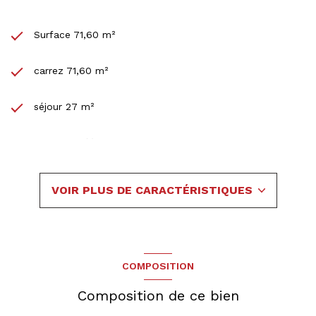
Surface 71,60 m²
carrez 71,60 m²
séjour 27 m²
2 chambre(s)
1 salle(s) de bain
VOIR PLUS DE CARACTÉRISTIQUES
construit en 2007
cuisine américaine (équipée)
COMPOSITION
Chauffage individuel : radiateur (gaz)
Composition de ce bien