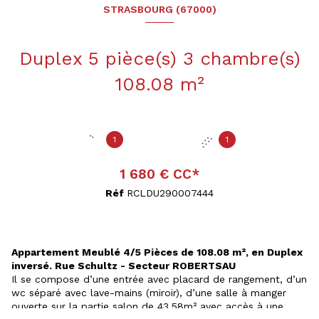
STRASBOURG (67000)
Duplex 5 pièce(s) 3 chambre(s)
108.08 m²
1
1
1 680 € CC*
Réf
RCLDU290007444
Appartement Meublé 4/5 Pièces de 108.08 m², en Duplex
inversé. Rue Schultz - Secteur ROBERTSAU
Il se compose d’une entrée avec placard de rangement, d’un
wc séparé avec lave-mains (miroir), d’une salle à manger
ouverte sur la partie salon de 43.58m² avec accès à une